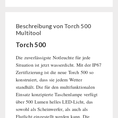
BEHÖRDEN / GRUPPENVERSORGUNG
Multitool
Kurbelgeräte / Radio / Funk
Bücher
kingnature-Vitalstoffe
Menge
Atemschutz / ABC Schutzanzug
Notrationen
Gamma-Scout Geigerzähler
Trinkwasser
Beschreibung von Torch 500
Armee-Material / Sicherheit
Frühstück
Multitool
Suppen
Torch 500
Hauptmahlzeiten
Dessert
Die zuverlässigste Notleuchte für jede
Ergänzungs-Pakete
Situation ist jetzt wasserdicht. Mit der IP67
Schutzraum-Ausrüstung
Zertifizierung ist die neue Torch 500 so
konstruiert, dass sie jedem Wetter
standhält. Die für den multifunktionalen
Einsatz konzipierte Taschenlampe verfügt
über 500 Lumen helles LED-Licht, das
sowohl als Scheinwerfer, als auch als
Flutlicht eingestellt werden kann. Die