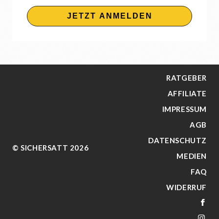
JETZT ANMELDEN
RATGEBER
AFFILIATE
IMPRESSUM
AGB
DATENSCHUTZ
© SICHERSATT 2026
MEDIEN
FAQ
WIDERRUF
FA
IN