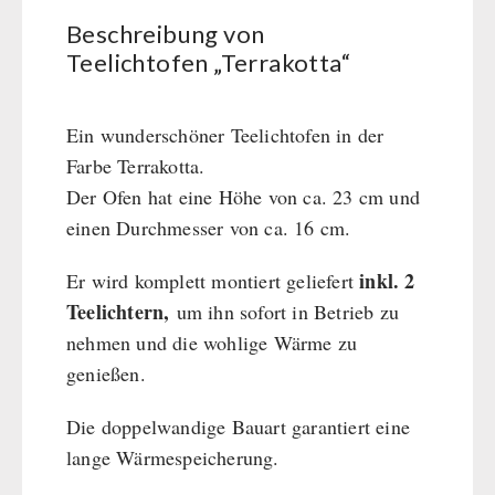
BEHÖRDEN / GRUPPENVERSORGUNG
Kurbelgeräte / Radio / Funk
Bücher
kingnature-Vitalstoffe
Beschreibung von
Atemschutz / ABC Schutzanzug
Notrationen
Teelichtofen „Terrakotta“
Gamma-Scout Geigerzähler
Trinkwasser
Armee-Material / Sicherheit
Frühstück
Ein wunderschöner Teelichtofen in der
Suppen
Farbe Terrakotta.
Hauptmahlzeiten
Der Ofen hat eine Höhe von ca. 23 cm und
Dessert
einen Durchmesser von ca. 16 cm.
Ergänzungs-Pakete
inkl. 2
Er wird komplett montiert geliefert
Schutzraum-Ausrüstung
Teelichtern,
um ihn sofort in Betrieb zu
nehmen und die wohlige Wärme zu
genießen.
Die doppelwandige Bauart garantiert eine
lange Wärmespeicherung.