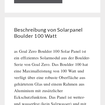
BEHÖRDEN / GRUPPENVERSORGUNG
Kurbelgeräte / Radio / Funk
Bücher
kingnature-Vitalstoffe
Atemschutz / ABC Schutzanzug
Notrationen
Gamma-Scout Geigerzähler
Trinkwasser
Armee-Material / Sicherheit
Frühstück
Beschreibung von Solarpanel
Suppen
Boulder 100 Watt
Hauptmahlzeiten
Dessert
as Goal Zero Boulder 100 Solar Panel ist
Ergänzungs-Pakete
ein effizientes Solarmodul aus der Boulder-
Schutzraum-Ausrüstung
Serie von Goal Zero. Das Boulder 100 hat
eine Maximalleistung von 100 Watt und
verfügt über eine robuste Oberfläche aus
gehärtetem Glas und einem Rahmen aus
Aluminium mit zusätzlicher
Eckschutzfunktion. Das Panel ist wetter-
und wasserfest (kein Salzwasser) und mit