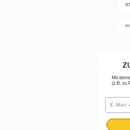
0
i
Z
Mit dein
(z.B. zu
Email