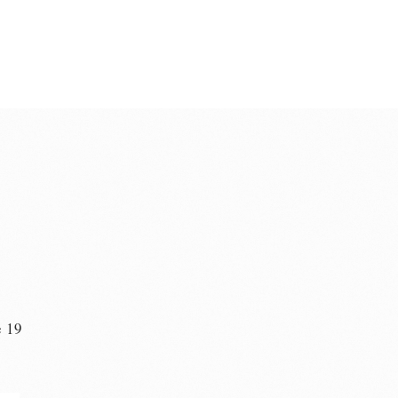
e 19
n