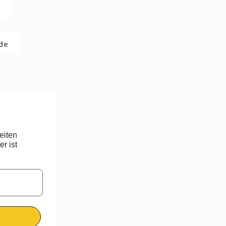
.de
eiten
r ist