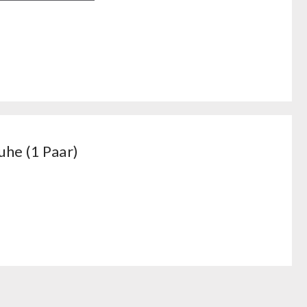
he
he (1 Paar)