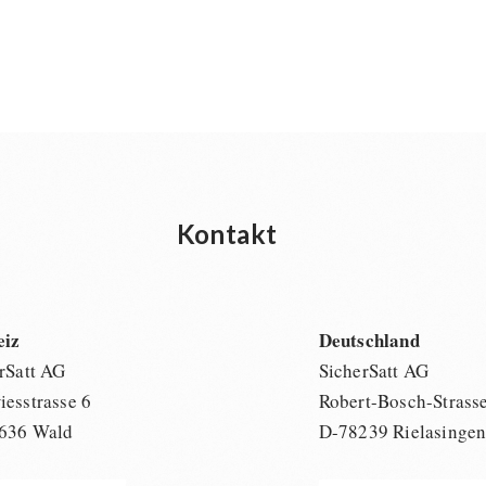
Kontakt
eiz
Deutschland
rSatt AG
SicherSatt AG
esstrasse 6
Robert-Bosch-Strass
636 Wald
D-78239 Rielasinge