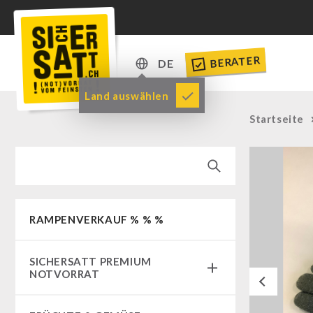
BERATER
DE
DE
Land auswählen
EN
Startseite
RAMPENVERKAUF % % %
SICHERSATT PREMIUM
NOTVORRAT
Previous
Notvorrat-Pakete