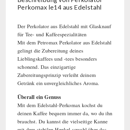
BEHÖRDEN / GRUPPENVERSORGUNG
Kurbelgeräte / Radio / Funk
Bücher
kingnature-Vitalstoffe
Perkomax le14 aus Edelstahl
Atemschutz / ABC Schutzanzug
Notrationen
Gamma-Scout Geigerzähler
Trinkwasser
Der Perkolator aus Edelstahl mit Glasknauf
Armee-Material / Sicherheit
Frühstück
für Tee- und Kaffeespezialitäten
Suppen
Mit dem Petromax Perkolator aus Edelstahl
Hauptmahlzeiten
gelingt die Zubereitung deines
Dessert
Lieblingskaffees und -tees besonders
Ergänzungs-Pakete
schonend. Das einzigartige
Schutzraum-Ausrüstung
Zubereitungsprinzip verleiht deinem
Getränk ein unvergleichliches Aroma.
Überall ein Genuss
Mit dem Edelstahl-Perkomax kochst du
deinen Kaffee bequem immer da, wo du ihn
brauchst. Du kannst die vielseitige Kanne
mit dem stabilen Henkel sowohl über das