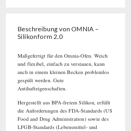
BEHÖRDEN / GRUPPENVERSORGUNG
Silikonform
Kurbelgeräte / Radio / Funk
Bücher
kingnature-Vitalstoffe
2.0
Atemschutz / ABC Schutzanzug
Notrationen
Menge
Gamma-Scout Geigerzähler
Trinkwasser
Beschreibung von OMNIA –
Armee-Material / Sicherheit
Frühstück
Silikonform 2.0
Suppen
Hauptmahlzeiten
Maßgefertigt für den Omnia-Ofen. Weich
Dessert
und flexibel, einfach zu verstauen, kann
Ergänzungs-Pakete
auch in einem kleinen Becken problemlos
Schutzraum-Ausrüstung
gespült werden. Gute
Antihafteigenschaften.
Hergestellt aus BPA-freiem Silikon, erfüllt
die Anforderungen des FDA-Standards (US
Food and Drug Administration) sowie des
LFGB-Standards (Lebensmittel- und