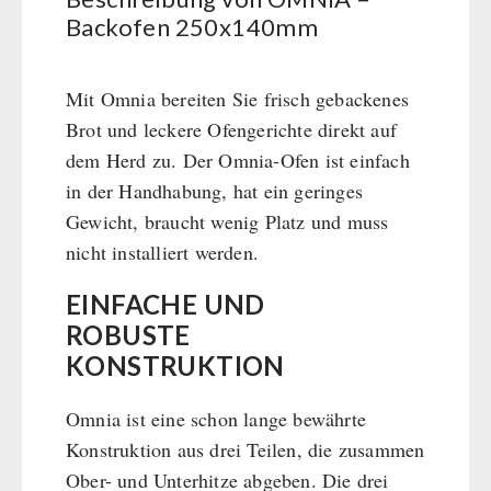
BEHÖRDEN / GRUPPENVERSORGUNG
Kurbelgeräte / Radio / Funk
Bücher
kingnature-Vitalstoffe
Backofen 250x140mm
Atemschutz / ABC Schutzanzug
Notrationen
Gamma-Scout Geigerzähler
Trinkwasser
Mit Omnia bereiten Sie frisch gebackenes
Armee-Material / Sicherheit
Frühstück
Brot und leckere Ofengerichte direkt auf
Suppen
dem Herd zu. Der Omnia-Ofen ist einfach
Hauptmahlzeiten
in der Handhabung, hat ein geringes
Dessert
Gewicht, braucht wenig Platz und muss
Ergänzungs-Pakete
nicht installiert werden.
Schutzraum-Ausrüstung
EINFACHE UND
ROBUSTE
KONSTRUKTION
Omnia ist eine schon lange bewährte
Konstruktion aus drei Teilen, die zusammen
Ober- und Unterhitze abgeben. Die drei