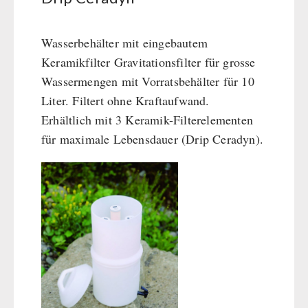
BEHÖRDEN / GRUPPENVERSORGUNG
Kurbelgeräte / Radio / Funk
Bücher
kingnature-Vitalstoffe
Atemschutz / ABC Schutzanzug
Notrationen
Wasserbehälter mit eingebautem
Gamma-Scout Geigerzähler
Trinkwasser
Keramikfilter Gravitationsfilter für grosse
Armee-Material / Sicherheit
Frühstück
Wassermengen mit Vorratsbehälter für 10
Suppen
Liter. Filtert ohne Kraftaufwand.
Hauptmahlzeiten
Erhältlich mit 3 Keramik-Filterelementen
Dessert
für maximale Lebensdauer (Drip Ceradyn).
Ergänzungs-Pakete
Schutzraum-Ausrüstung