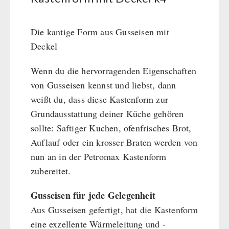
BEHÖRDEN / GRUPPENVERSORGUNG
Kurbelgeräte / Radio / Funk
Bücher
kingnature-Vitalstoffe
Atemschutz / ABC Schutzanzug
Notrationen
Die kantige Form aus Gusseisen mit
Gamma-Scout Geigerzähler
Trinkwasser
Deckel
Armee-Material / Sicherheit
Frühstück
Wenn du die hervorragenden Eigenschaften
Suppen
von Gusseisen kennst und liebst, dann
Hauptmahlzeiten
weißt du, dass diese Kastenform zur
Dessert
Grundausstattung deiner Küche gehören
Ergänzungs-Pakete
sollte: Saftiger Kuchen, ofenfrisches Brot,
Schutzraum-Ausrüstung
Auflauf oder ein krosser Braten werden von
nun an in der Petromax Kastenform
zubereitet.
Gusseisen für jede Gelegenheit
Aus Gusseisen gefertigt, hat die Kastenform
eine exzellente Wärmeleitung und -