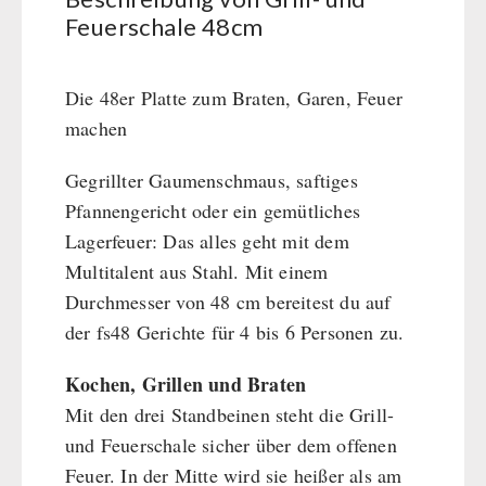
BEHÖRDEN / GRUPPENVERSORGUNG
Kurbelgeräte / Radio / Funk
Bücher
kingnature-Vitalstoffe
Feuerschale 48cm
Atemschutz / ABC Schutzanzug
Notrationen
Gamma-Scout Geigerzähler
Trinkwasser
Die 48er Platte zum Braten, Garen, Feuer
Armee-Material / Sicherheit
Frühstück
machen
Suppen
Gegrillter Gaumenschmaus, saftiges
Hauptmahlzeiten
Pfannengericht oder ein gemütliches
Dessert
Lagerfeuer: Das alles geht mit dem
Ergänzungs-Pakete
Multitalent aus Stahl. Mit einem
Schutzraum-Ausrüstung
Durchmesser von 48 cm bereitest du auf
der fs48 Gerichte für 4 bis 6 Personen zu.
Kochen, Grillen und Braten
Mit den drei Standbeinen steht die Grill-
und Feuerschale sicher über dem offenen
Feuer. In der Mitte wird sie heißer als am