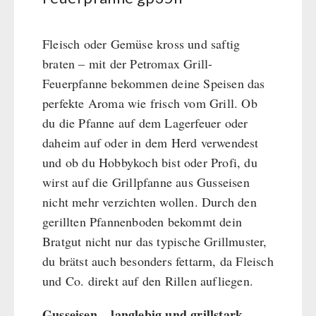
BEHÖRDEN / GRUPPENVERSORGUNG
Kurbelgeräte / Radio / Funk
Bücher
kingnature-Vitalstoffe
Atemschutz / ABC Schutzanzug
Notrationen
Fleisch oder Gemüse kross und saftig
Gamma-Scout Geigerzähler
Trinkwasser
braten – mit der Petromax Grill-
Armee-Material / Sicherheit
Frühstück
Feuerpfanne bekommen deine Speisen das
Suppen
perfekte Aroma wie frisch vom Grill. Ob
Hauptmahlzeiten
du die Pfanne auf dem Lagerfeuer oder
Dessert
daheim auf oder in dem Herd verwendest
Ergänzungs-Pakete
und ob du Hobbykoch bist oder Profi, du
Schutzraum-Ausrüstung
wirst auf die Grillpfanne aus Gusseisen
nicht mehr verzichten wollen. Durch den
gerillten Pfannenboden bekommt dein
Bratgut nicht nur das typische Grillmuster,
du brätst auch besonders fettarm, da Fleisch
und Co. direkt auf den Rillen aufliegen.
Gusseisen – langlebig und grillstark