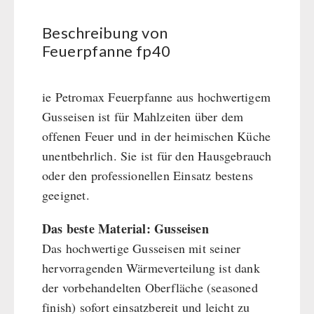
BEHÖRDEN / GRUPPENVERSORGUNG
Kurbelgeräte / Radio / Funk
Bücher
kingnature-Vitalstoffe
Beschreibung von
Atemschutz / ABC Schutzanzug
Notrationen
Feuerpfanne fp40
Gamma-Scout Geigerzähler
Trinkwasser
Armee-Material / Sicherheit
Frühstück
ie Petromax Feuerpfanne aus hochwertigem
Suppen
Gusseisen ist für Mahlzeiten über dem
Hauptmahlzeiten
offenen Feuer und in der heimischen Küche
Dessert
unentbehrlich. Sie ist für den Hausgebrauch
Ergänzungs-Pakete
oder den professionellen Einsatz bestens
Schutzraum-Ausrüstung
geeignet.
Das beste Material: Gusseisen
Das hochwertige Gusseisen mit seiner
hervorragenden Wärmeverteilung ist dank
der vorbehandelten Oberfläche (seasoned
finish) sofort einsatzbereit und leicht zu