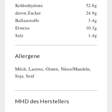
Kohlenhydrate
52.6g
davon Zucker
24.9g
Ballaststoffe
3.4g
Eiweiss
10.3g
Salz
1.4g
Allergene
Milch, Lactose, Gluten, Nüsse/Mandeln,
Soja, Senf
MHD des Her­stel­lers