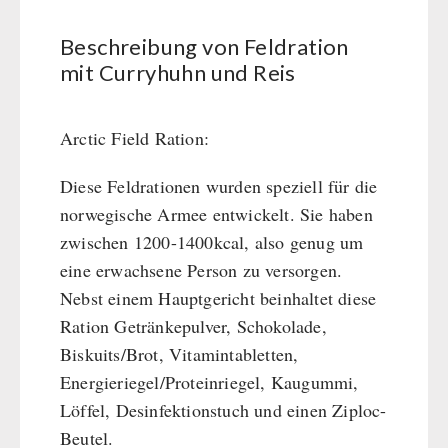
BEHÖRDEN / GRUPPENVERSORGUNG
Kurbelgeräte / Radio / Funk
Bücher
kingnature-Vitalstoffe
Beschreibung von Feldration
Atemschutz / ABC Schutzanzug
Notrationen
mit Curryhuhn und Reis
Gamma-Scout Geigerzähler
Trinkwasser
Armee-Material / Sicherheit
Frühstück
Arctic Field Ration:
Suppen
Hauptmahlzeiten
Diese Feldrationen wurden speziell für die
Dessert
norwegische Armee entwickelt. Sie haben
Ergänzungs-Pakete
zwischen 1200-1400kcal, also genug um
Schutzraum-Ausrüstung
eine erwachsene Person zu versorgen.
Nebst einem Hauptgericht beinhaltet diese
Ration Getränkepulver, Schokolade,
Biskuits/Brot, Vitamintabletten,
Energieriegel/Proteinriegel, Kaugummi,
Löffel, Desinfektionstuch und einen Ziploc-
Beutel.