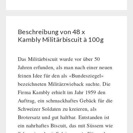
Wasser-Kaffee-Energiedrinks
Kambly
Wasserbeutel
MSR-Wasserentkeimer
HYGIENE / ERSTE HILFE
Militärbiscuit
Katadyn-Wasserfilter
à
Micropur-Wasserdesinfektion
Atemschutz
Beschreibung von 48 x
100g
TECHNIK
Ersatzteile Wasserfilter
Hygiene
Kambly Militärbiscuit à 100g
Menge
Erste Hilfe
Getreidemühlen / Kornquetsche
PETROMAX-SHOP
Grosspackungen Wasch- und Reinigungsmittel
(Not)kocher Gas&Multifuel
Das Militärbiscuit wurde vor über 50
Notkocher 71
Feuerhand
Jahren erfunden, als man nach einer neuen
SONSTIGES
Licht
HK500 & Zubehör
feinen Idee für den als «Bundesziegel»
Solargeräte
Reinigung & Pflege von Gusseisen
Bücher / Geschenkgutscheine
bezeichneten Militärzwieback suchte. Die
BEHÖRDEN / GRUPPENVERSORGUNG
Kurbelgeräte / Radio / Funk
Bücher
kingnature-Vitalstoffe
Firma Kambly erhielt im Jahr 1959 den
Atemschutz / ABC Schutzanzug
Notrationen
Auftrag, ein schmackhaftes Gebäck für die
Gamma-Scout Geigerzähler
Trinkwasser
Schweizer Soldaten zu kreieren, als
Armee-Material / Sicherheit
Frühstück
Brotersatz und gut haltbar. Entstanden ist
Suppen
ein nahrhaftes Biscuit, das mit Süssem wie
Hauptmahlzeiten