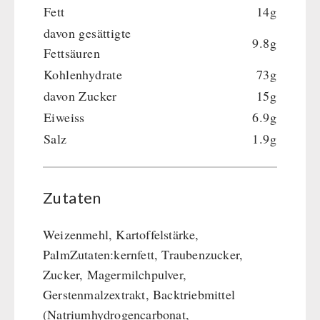
Fett
14g
davon gesättigte
9.8g
Fettsäuren
Kohlenhydrate
73g
davon Zucker
15g
Eiweiss
6.9g
Salz
1.9g
Zutaten
Weizenmehl, Kartoffelstärke,
PalmZutaten:kernfett, Traubenzucker,
Zucker, Magermilchpulver,
Gerstenmalzextrakt, Backtriebmittel
(Natriumhydrogencarbonat,