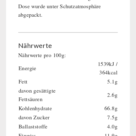
Dose wurde unter Schutzatmosphäre
abgepackt.
Nährwerte
Nährwerte pro 100g:
1539kJ /
Energie
364kcal
Fett
5.1g
davon gesättigte
2.6g
Fettsäuren
Kohlenhydrate
66.8g
davon Zucker
7.5g
Ballaststoffe
4.0g
Eiweiss
11.9g