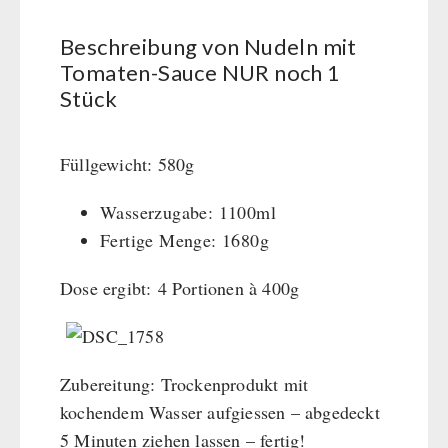
BEHÖRDEN / GRUPPENVERSORGUNG
Kurbelgeräte / Radio / Funk
Bücher
kingnature-Vitalstoffe
Beschreibung von Nudeln mit
Atemschutz / ABC Schutzanzug
Notrationen
Tomaten-Sauce NUR noch 1
Gamma-Scout Geigerzähler
Trinkwasser
Stück
Armee-Material / Sicherheit
Frühstück
Suppen
Füllgewicht: 580g
Hauptmahlzeiten
Dessert
Wasserzugabe: 1100ml
Ergänzungs-Pakete
Fertige Menge: 1680g
Schutzraum-Ausrüstung
Dose ergibt: 4 Portionen à 400g
Zubereitung: Trockenprodukt mit
kochendem Wasser aufgiessen – abgedeckt
5 Minuten ziehen lassen – fertig!