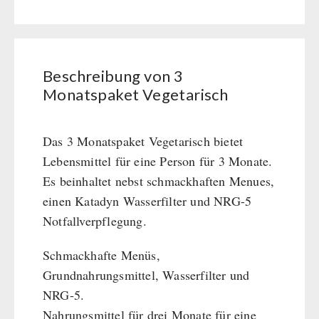
Wasser-Kaffee-Energiedrinks
Vegetarisch
Wasserbeutel
MSR-Wasserentkeimer
HYGIENE / ERSTE HILFE
Menge
Katadyn-Wasserfilter
Micropur-Wasserdesinfektion
Atemschutz
Beschreibung von 3
TECHNIK
Ersatzteile Wasserfilter
Hygiene
Monatspaket Vegetarisch
Erste Hilfe
Getreidemühlen / Kornquetsche
PETROMAX-SHOP
Grosspackungen Wasch- und Reinigungsmittel
(Not)kocher Gas&Multifuel
Das 3 Monatspaket Vegetarisch bietet
Notkocher 71
Feuerhand
Lebensmittel für eine Person für 3 Monate.
SONSTIGES
Licht
HK500 & Zubehör
Es beinhaltet nebst schmackhaften Menues,
Solargeräte
Reinigung & Pflege von Gusseisen
Bücher / Geschenkgutscheine
einen Katadyn Wasserfilter und NRG-5
BEHÖRDEN / GRUPPENVERSORGUNG
Kurbelgeräte / Radio / Funk
Bücher
kingnature-Vitalstoffe
Notfallverpflegung.
Atemschutz / ABC Schutzanzug
Notrationen
Gamma-Scout Geigerzähler
Schmackhafte Menüs,
Trinkwasser
Armee-Material / Sicherheit
Grundnahrungsmittel, Wasserfilter und
Frühstück
NRG-5.
Suppen
Nahrungsmittel für drei Monate für eine
Hauptmahlzeiten