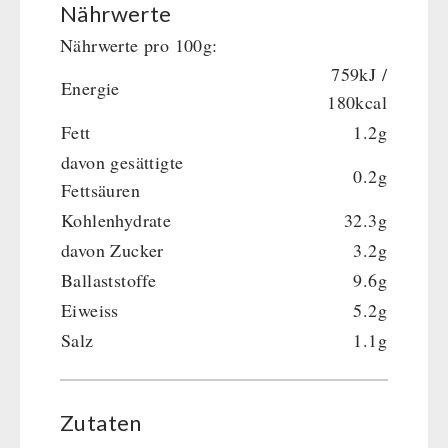
Nährwerte
Dessert
Nährwerte pro 100g:
Ergänzungs-Pakete
759kJ /
Energie
Schutzraum-Ausrüstung
180kcal
Fett
1.2g
davon gesättigte
0.2g
Fettsäuren
Kohlenhydrate
32.3g
davon Zucker
3.2g
Ballaststoffe
9.6g
Eiweiss
5.2g
Salz
1.1g
Zutaten