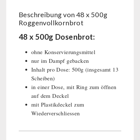
Wasser-Kaffee-Energiedrinks
Wasserbeutel
MSR-Wasserentkeimer
Beschreibung von 48 x 500g
HYGIENE / ERSTE HILFE
Katadyn-Wasserfilter
Roggenvollkornbrot
Micropur-Wasserdesinfektion
Atemschutz
TECHNIK
48 x 500g Dosenbrot:
Ersatzteile Wasserfilter
Hygiene
Erste Hilfe
Getreidemühlen / Kornquetsche
ohne Konservierungsmittel
PETROMAX-SHOP
Grosspackungen Wasch- und Reinigungsmittel
(Not)kocher Gas&Multifuel
nur im Dampf gebacken
Notkocher 71
Feuerhand
Inhalt pro Dose: 500g (insgesamt 13
SONSTIGES
Licht
HK500 & Zubehör
Scheiben)
Solargeräte
Reinigung & Pflege von Gusseisen
Bücher / Geschenkgutscheine
in einer Dose, mit Ring zum öffnen
BEHÖRDEN / GRUPPENVERSORGUNG
Kurbelgeräte / Radio / Funk
Bücher
kingnature-Vitalstoffe
auf dem Deckel
Atemschutz / ABC Schutzanzug
Notrationen
mit Plastikdeckel zum
Gamma-Scout Geigerzähler
Wiederverschliessen
Trinkwasser
Armee-Material / Sicherheit
Frühstück
Suppen
Hauptmahlzeiten