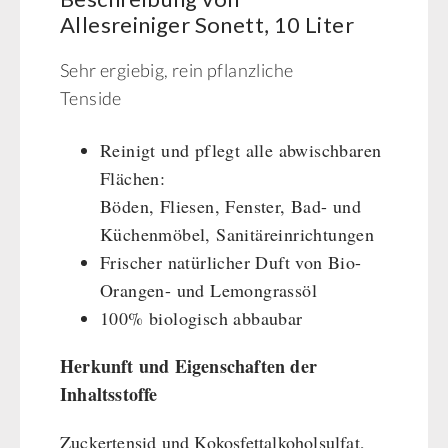
Getreidemühlen / Kornquetsche
Allesreiniger Sonett, 10 Liter
PETROMAX-SHOP
(Not)kocher Gas&Multifuel
Notkocher 71
Feuerhand
Sehr ergiebig, rein pflanzliche
SONSTIGES
Licht
HK500 & Zubehör
Tenside
Solargeräte
Reinigung & Pflege von Gusseisen
Bücher / Geschenkgutscheine
BEHÖRDEN / GRUPPENVERSORGUNG
Reinigt und pflegt alle abwischbaren
Kurbelgeräte / Radio / Funk
Bücher
kingnature-Vitalstoffe
Flächen:
Atemschutz / ABC Schutzanzug
Notrationen
Böden, Fliesen, Fenster, Bad- und
Gamma-Scout Geigerzähler
Trinkwasser
Küchenmöbel, Sanitäreinrichtungen
Armee-Material / Sicherheit
Frühstück
Frischer natürlicher Duft von Bio-
Suppen
Orangen- und Lemongrassöl
Hauptmahlzeiten
100% biologisch abbaubar
Dessert
Ergänzungs-Pakete
Herkunft und Eigenschaften der
Schutzraum-Ausrüstung
Inhaltsstoffe
Zuckertensid und Kokosfettalkoholsulfat,