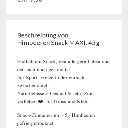
Ersatzteile Wasserfilter
Hygiene
HERGETOS Olivenöl
Erste Hilfe
Getreidemühlen / Kornquetsche
PETROMAX-SHOP
Grosspackungen Wasch- und Reinigungsmittel
(Not)kocher Gas&Multifuel
Notkocher 71
Feuerhand
SONSTIGES
Beschreibung von
Licht
HK500 & Zubehör
Himbeeren Snack MAXI, 45g
Solargeräte
Reinigung & Pflege von Gusseisen
Bücher / Geschenkgutscheine
BEHÖRDEN / GRUPPENVERSORGUNG
Kurbelgeräte / Radio / Funk
Bücher
kingnature-Vitalstoffe
Atemschutz / ABC Schutzanzug
Endlich ein Snack, den alle gern haben und
Notrationen
Gamma-Scout Geigerzähler
der auch noch gesund ist!
Trinkwasser
Armee-Material / Sicherheit
Für Sport, Freizeit oder einfach
Frühstück
zwischendurch.
Suppen
Naturbelassen. Gesund & fein. Zum
Hauptmahlzeiten
verlieben ❤️, für Gross und Klein.
Dessert
Ergänzungs-Pakete
Snack-Container mit 45g Himbeeren
Schutzraum-Ausrüstung
gefriergetrocknet.