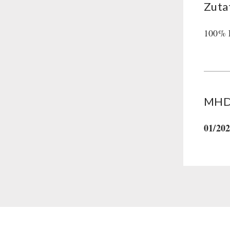
Zuta
Hauptmahlzeiten
Dessert
100% E
Ergänzungs-Pakete
Schutzraum-Ausrüstung
MHD 
01/20