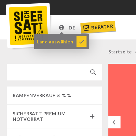
BERATER
DE
DE
Land auswählen
EN
Startseite
RAMPENVERKAUF % % %
SICHERSATT PREMIUM
NOTVORRAT
Previous
Notvorrat-Pakete