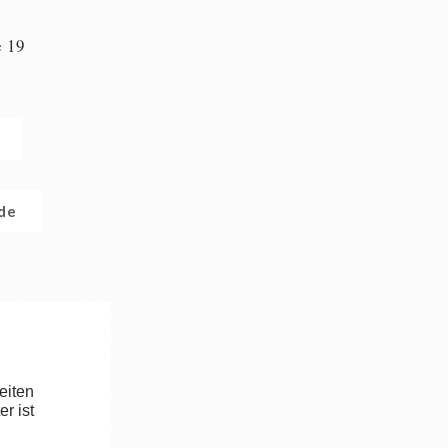
e 19
n
.de
eiten
r ist