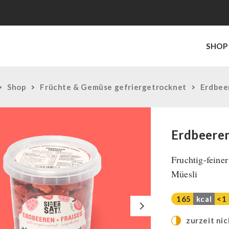
SHOP
Shop
Früchte & Gemüse gefriergetrocknet
Erdbee
Erdbeere
Fruchtig-feine
Müesli
165
kcal
<1
Next
zurzeit nic