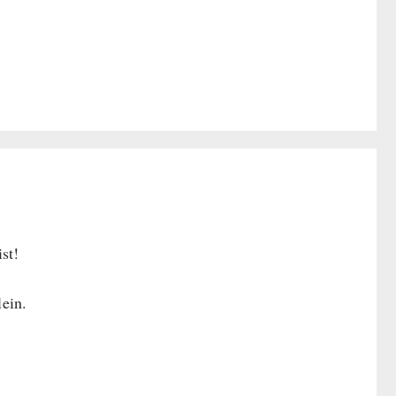
st!
ein.