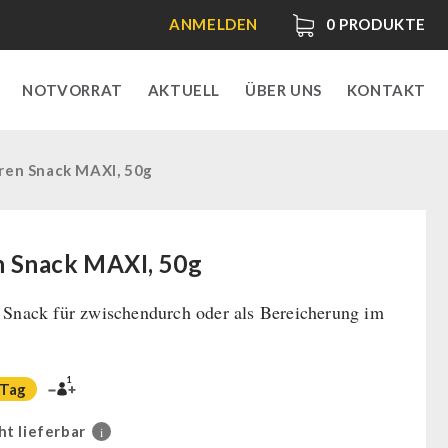
ANMELDEN
0
PRODUKTE
NOTVORRAT
AKTUELL
ÜBER UNS
KONTAKT
ren Snack MAXI, 50g
n Snack MAXI, 50g
r Snack für zwischendurch oder als Bereicherung im
1
 Tag
ht lieferbar
i