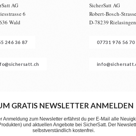
rSatt AG
SicherSatt AG
esstrasse 6
Robert-Bosch-Strass
636 Wald
D-78239 Rielasinge
55 246 36 87
07731 976 56 70
nfo@sichersatt.ch
info@sichersatt
UM GRATIS NEWSLETTER ANMELDEN
er Anmeldung zum Newsletter erfährst du per E-Mail alle Neuigk
 Produkten) und aktuellen Angebote bei SicherSatt. Der Newslette
selbstverständlich kostenfrei.