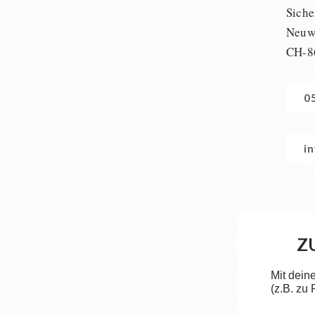
Siche
Neuwi
CH-8
0
i
Z
Mit dein
(z.B. zu