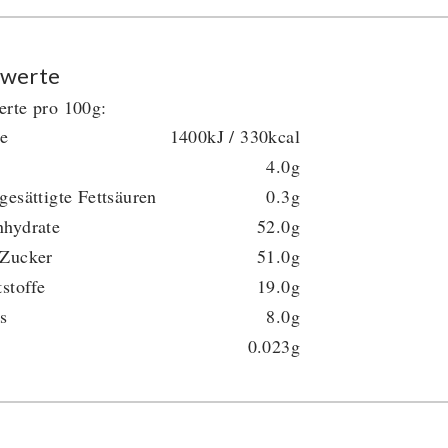
werte
rte pro 100g:
ie
1400kJ / 330kcal
4.0g
gesättigte Fettsäuren
0.3g
nhydrate
52.0g
 Zucker
51.0g
tstoffe
19.0g
s
8.0g
0.023g