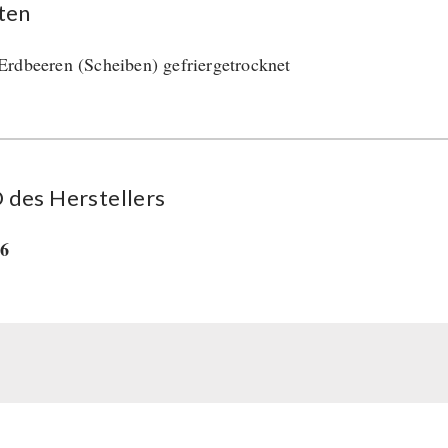
ten
rdbeeren (Scheiben) gefriergetrocknet
des Her­stel­lers
26