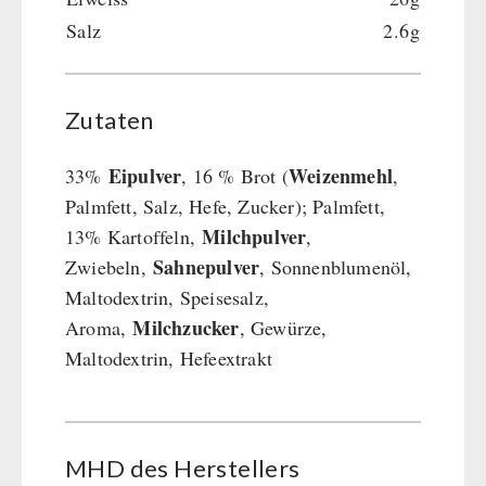
Salz
2.6g
Hauptmahlzeiten
Dessert
Ergänzungs-Pakete
Zutaten
Schutzraum-Ausrüstung
Eipulver
Weizenmehl
33%
, 16 % Brot (
,
Palmfett, Salz, Hefe, Zucker); Palmfett,
Milchpulver
13% Kartoffeln,
,
Sahnepulver
Zwiebeln,
, Sonnenblumenöl,
Maltodextrin, Speisesalz,
Milchzucker
Aroma,
, Gewürze,
Maltodextrin, Hefeextrakt
MHD des Her­stel­lers