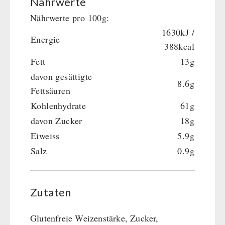
Nährwerte
Nährwerte pro 100g:
1630kJ /
Energie
388kcal
Fett
13g
davon gesättigte
8.6g
Fettsäuren
Kohlenhydrate
61g
davon Zucker
18g
Eiweiss
5.9g
Salz
0.9g
Zutaten
Glutenfreie Weizenstärke, Zucker,