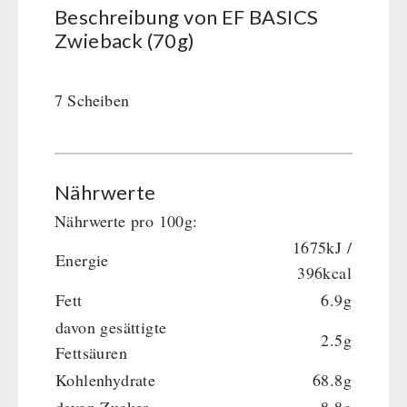
BEHÖRDEN / GRUPPENVERSORGUNG
Beschreibung von EF BASICS
Kurbelgeräte / Radio / Funk
Bücher
kingnature-Vitalstoffe
Zwieback (70g)
Atemschutz / ABC Schutzanzug
Notrationen
Gamma-Scout Geigerzähler
Trinkwasser
Armee-Material / Sicherheit
7 Scheiben
Frühstück
Suppen
Hauptmahlzeiten
Dessert
Nährwerte
Ergänzungs-Pakete
Nährwerte pro 100g:
Schutzraum-Ausrüstung
1675kJ /
Energie
396kcal
Fett
6.9g
davon gesättigte
2.5g
Fettsäuren
Kohlenhydrate
68.8g