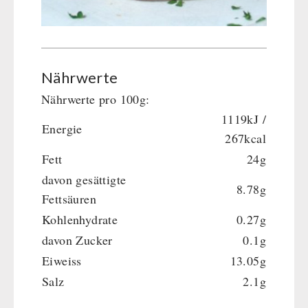
Nährwerte
Nährwerte pro 100g:
1119kJ /
Energie
267kcal
Fett
24g
davon gesättigte
8.78g
Fettsäuren
Kohlenhydrate
0.27g
davon Zucker
0.1g
Eiweiss
13.05g
Salz
2.1g