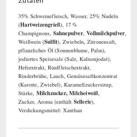
Zutaten
35% Schweinefleisch, Wasser, 25% Nudeln
Hartweizengrieß
(
), 17 %
Sahnepulver
Vollmilchpulver
Champignons,
,
,
Sulfit
Weißwein (
), Zwiebeln, Zitronensaft,
pflanzliches Öl (Sonnenblume, Palm),
jodiertes Speisesalz (Salz, Kaliumjodat),
Hefeextrakt, Rindfleischextrakt,
Rinderbrühe, Lauch, Gemüsesaftkonzentrat
(Karotte, Zwiebel), Karamellzuckersirup,
Milchzucker, Milcheiweiß
Stärke,
,
Sellerie
Zucker, Aroma (enthält
),
Verdickungsmittel: Xanthan