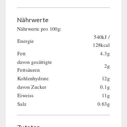
Nährwerte
Nährwerte pro 100g:
540kJ /
Energie
128kcal
Fett
4.3g
davon gesättigte
2g
Fettsäuren
Kohlenhydrate
12g
davon Zucker
0.1g
Eiweiss
11g
Salz
0.63g