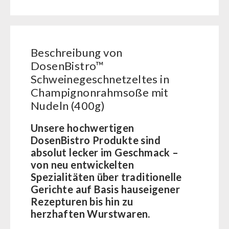
BEHÖRDEN / GRUPPENVERSORGUNG
Kurbelgeräte / Radio / Funk
Bücher
kingnature-Vitalstoffe
Atemschutz / ABC Schutzanzug
Notrationen
Gamma-Scout Geigerzähler
Trinkwasser
Beschreibung von
Armee-Material / Sicherheit
Frühstück
DosenBistro™
Suppen
Schweinegeschnetzeltes in
Hauptmahlzeiten
Champignonrahmsoße mit
Dessert
Nudeln (400g)
Ergänzungs-Pakete
Unsere hochwertigen
Schutzraum-Ausrüstung
DosenBistro Produkte sind
absolut lecker im Geschmack –
von neu entwickelten
Spezialitäten über traditionelle
Gerichte auf Basis hauseigener
Rezepturen bis hin zu
herzhaften Wurstwaren.