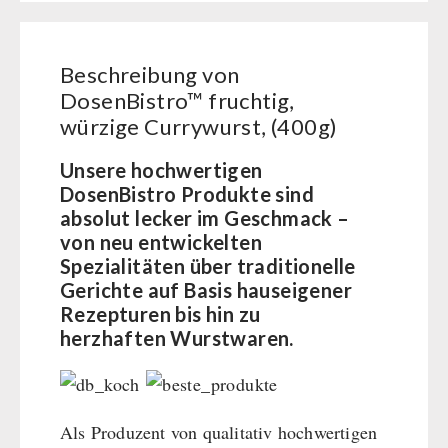
BEHÖRDEN / GRUPPENVERSORGUNG
Kurbelgeräte / Radio / Funk
Bücher
kingnature-Vitalstoffe
Atemschutz / ABC Schutzanzug
Notrationen
Beschreibung von
Gamma-Scout Geigerzähler
Trinkwasser
DosenBistro™ fruchtig,
Armee-Material / Sicherheit
Frühstück
würzige Currywurst, (400g)
Suppen
Hauptmahlzeiten
Unsere hochwertigen
DosenBistro Produkte sind
Dessert
absolut lecker im Geschmack –
Ergänzungs-Pakete
von neu entwickelten
Schutzraum-Ausrüstung
Spezialitäten über traditionelle
Gerichte auf Basis hauseigener
Rezepturen bis hin zu
herzhaften Wurstwaren.
Als Produzent von qualitativ hochwertigen