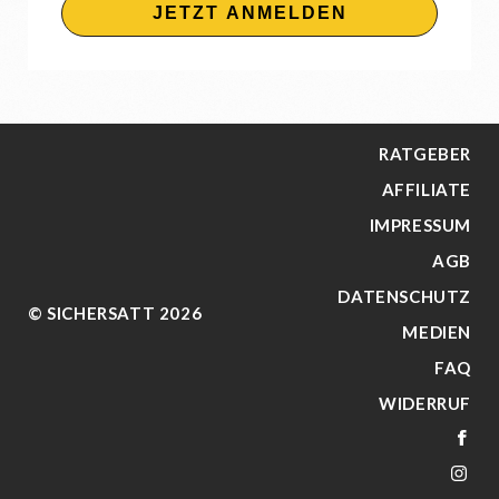
JETZT ANMELDEN
RATGEBER
AFFILIATE
IMPRESSUM
AGB
DATENSCHUTZ
© SICHERSATT 2026
MEDIEN
FAQ
WIDERRUF
FA
IN