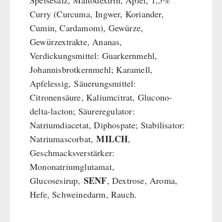
Speisesalz, Maltodextrin, Äpfel, 1,5%
Curry (Curcuma, Ingwer, Koriander,
Cumin, Cardamom), Gewürze,
Gewürzextrakte, Ananas,
Verdickungsmittel: Guarkernmehl,
Johannisbrotkernmehl; Karamell,
Apfelessig, Säuerungsmittel:
Citronensäure, Kaliumcitrat, Glucono-
delta-lacton; Säureregulator:
Natriumdiacetat, Diphospate; Stabilisator:
MILCH
Natriumascorbat,
,
Geschmacksverstärker:
Mononatriumglutamat,
SENF
Glucosesirup,
, Dextrose, Aroma,
Hefe, Schweinedarm, Rauch.