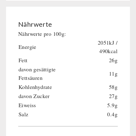
BEHÖRDEN / GRUPPENVERSORGUNG
Kurbelgeräte / Radio / Funk
Bücher
kingnature-Vitalstoffe
Atemschutz / ABC Schutzanzug
Notrationen
Gamma-Scout Geigerzähler
Nährwerte
Trinkwasser
Armee-Material / Sicherheit
Frühstück
Nährwerte pro 100g:
Suppen
2051kJ /
Energie
490kcal
Hauptmahlzeiten
Dessert
Fett
26g
Ergänzungs-Pakete
davon gesättigte
11g
Schutzraum-Ausrüstung
Fettsäuren
Kohlenhydrate
58g
davon Zucker
27g
Eiweiss
5.9g
Salz
0.4g