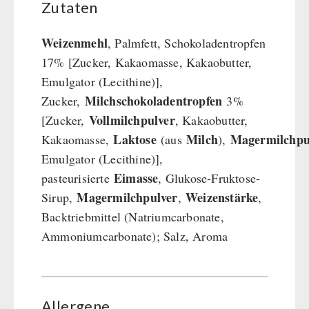
Zutaten
Weizenmehl
, Palmfett, Schokoladentropfen
17% [Zucker, Kakaomasse, Kakaobutter,
Emulgator (Lecithine)],
Milchschokoladentropfen
Zucker,
3%
Vollmilchpulver
[Zucker,
, Kakaobutter,
Laktose
Milch
Magermilchpu
Kakaomasse,
(aus
),
Emulgator (Lecithine)],
Eimasse
pasteurisierte
, Glukose-Fruktose-
Magermilchpulver
Weizenstärke
Sirup,
,
,
Backtriebmittel (Natriumcarbonate,
Ammoniumcarbonate); Salz, Aroma
Allergene