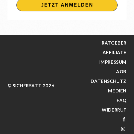
JETZT ANMELDEN
RATGEBER
AFFILIATE
IMPRESSUM
AGB
DATENSCHUTZ
© SICHERSATT 2026
MEDIEN
FAQ
WIDERRUF
FA
IN