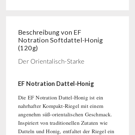
SicherSatt-Trinkwasser
WASSERFILTER
Softdattel-
Innova Pakete
Wasser-Kaffee-Energiedrinks
Honig
REAL-Field-Meal - Frühstück
Wasserbeutel
MSR-Wasserentkeimer
HYGIENE / ERSTE HILFE
(120g)
REAL - Suppen
Katadyn-Wasserfilter
Beschreibung von EF
Menge
REAL Field Meal - Hauptgerichte
Micropur-Wasserdesinfektion
Atemschutz
Notration Softdattel-Honig
TECHNIK
Snacks / Kekse / Nachspeisen
Ersatzteile Wasserfilter
Hygiene
(120g)
HERGETOS Olivenöl
Erste Hilfe
Getreidemühlen / Kornquetsche
PETROMAX-SHOP
Der Orientalisch-Starke
Grosspackungen Wasch- und Reinigungsmittel
(Not)kocher Gas&Multifuel
Notkocher 71
Feuerhand
SONSTIGES
Licht
HK500 & Zubehör
EF Notration Dattel-Honig
Solargeräte
Reinigung & Pflege von Gusseisen
Bücher / Geschenkgutscheine
BEHÖRDEN / GRUPPENVERSORGUNG
Die EF Notration Dattel-Honig ist ein
Kurbelgeräte / Radio / Funk
Bücher
kingnature-Vitalstoffe
nahrhafter Kompakt-Riegel mit einem
Atemschutz / ABC Schutzanzug
Notrationen
angenehm süß-orientalischen Geschmack.
Gamma-Scout Geigerzähler
Trinkwasser
Inspiriert von traditionellen Zutaten wie
Armee-Material / Sicherheit
Frühstück
Datteln und Honig, entfaltet der Riegel ein
Suppen