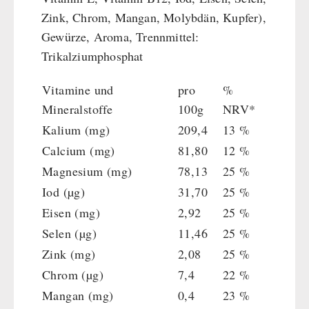
Zink, Chrom, Mangan, Molybdän, Kupfer),
Gewürze, Aroma, Trennmittel:
Trikalziumphosphat
Vitamine und
pro
%
Mineralstoffe
100g
NRV*
Kalium (mg)
209,4
13 %
Calcium (mg)
81,80
12 %
Magnesium (mg)
78,13
25 %
Iod (µg)
31,70
25 %
Eisen (mg)
2,92
25 %
Selen (µg)
11,46
25 %
Zink (mg)
2,08
25 %
Chrom (µg)
7,4
22 %
Mangan (mg)
0,4
23 %