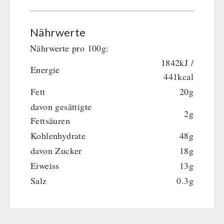
Nährwerte
Nährwerte pro 100g:
1842kJ /
Energie
441kcal
Fett
20g
davon gesättigte
2g
Fettsäuren
Kohlenhydrate
48g
davon Zucker
18g
Eiweiss
13g
Salz
0.3g