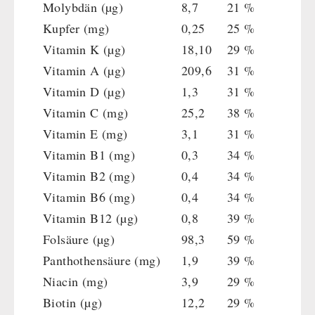
Molybdän (µg)
8,7
21 %
Kupfer (mg)
0,25
25 %
Vitamin K (µg)
18,10
29 %
Vitamin A (µg)
209,6
31 %
Vitamin D (µg)
1,3
31 %
Vitamin C (mg)
25,2
38 %
Vitamin E (mg)
3,1
31 %
Vitamin B1 (mg)
0,3
34 %
Vitamin B2 (mg)
0,4
34 %
Vitamin B6 (mg)
0,4
34 %
Vitamin B12 (µg)
0,8
39 %
Folsäure (µg)
98,3
59 %
Panthothensäure (mg)
1,9
39 %
Niacin (mg)
3,9
29 %
Biotin (µg)
12,2
29 %