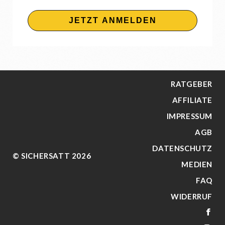
JETZT ANMELDEN
RATGEBER
AFFILIATE
IMPRESSUM
AGB
DATENSCHUTZ
© SICHERSATT 2026
MEDIEN
FAQ
WIDERRUF
FA