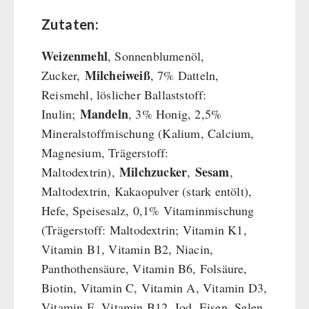
Zutaten:
Weizenmehl
, Sonnenblumenöl,
Milcheiweiß
Zucker,
, 7% Datteln,
Reismehl, löslicher Ballaststoff:
Mandeln
Inulin;
, 3% Honig, 2,5%
Mineralstoffmischung (Kalium, Calcium,
Magnesium, Trägerstoff:
Milchzucker
Sesam
Maltodextrin),
,
,
Maltodextrin, Kakaopulver (stark entölt),
Hefe, Speisesalz, 0,1% Vitaminmischung
(Trägerstoff: Maltodextrin; Vitamin K1,
Vitamin B1, Vitamin B2, Niacin,
Panthothensäure, Vitamin B6, Folsäure,
Biotin, Vitamin C, Vitamin A, Vitamin D3,
Vitamin E, Vitamin B12, Iod, Eisen, Selen,