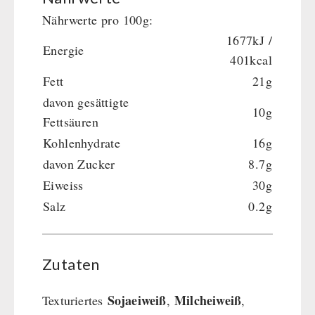
Nährwerte pro 100g:
1677kJ /
Energie
401kcal
Fett
21g
davon gesättigte
10g
Fettsäuren
Kohlenhydrate
16g
davon Zucker
8.7g
Eiweiss
30g
Salz
0.2g
Zutaten
Sojaeiweiß
Milcheiweiß
Texturiertes
,
,