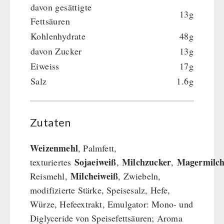
davon gesättigte
13g
Hauptmahlzeiten
Fettsäuren
Dessert
Kohlenhydrate
48g
Ergänzungs-Pakete
davon Zucker
13g
Schutzraum-Ausrüstung
Eiweiss
17g
Salz
1.6g
Zutaten
Weizenmehl
, Palmfett,
Sojaeiweiß
Milchzucker
Magermilch
texturiertes
,
,
Milcheiweiß
Reismehl,
, Zwiebeln,
modifizierte Stärke, Speisesalz, Hefe,
Würze, Hefeextrakt, Emulgator: Mono- und
Diglyceride von Speisefettsäuren; Aroma