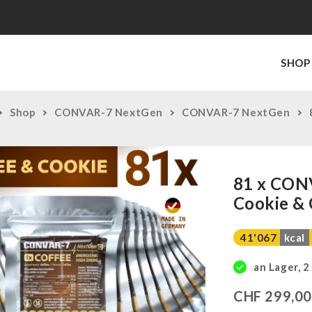
SHOP
Shop
CONVAR-7 NextGen
CONVAR-7 NextGen
81 x CON
Cookie & 
41'067
kcal
an Lager, 2
CHF
299,0