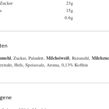
 Zucker
23g
s
15g
0.6g
ten
nmehl
Milcheiweiß
Milchzu
, Zucker, Palmfett,
, Reismehl,
extrakt, Hefe, Speisesalz, Aroma, 0,13% Koffein
rgene