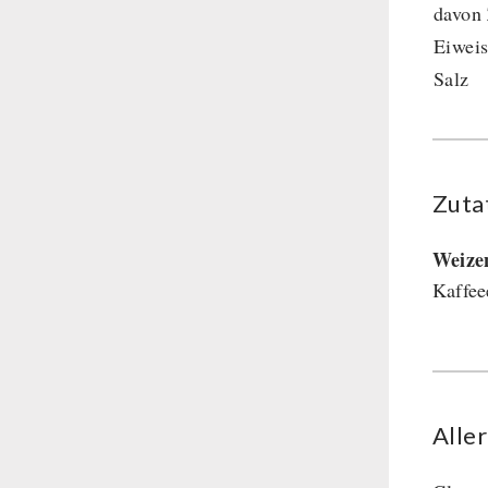
davon
Eiweis
Salz
Zuta
Weize
Kaffee
Alle