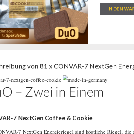
81
IN DEN WA
x
CONVAR-
7
NextGen
Energy
Bar
-
hreibung von 81 x CONVAR-7 NextGen Energy
Cookie
&
O – Zwei in Einem
Coffee
(120g)
Menge
AR-7 NextGen Coffee & Cookie
NVAR-7 NextGen Energieriegel sind köstliche Riegel, die 