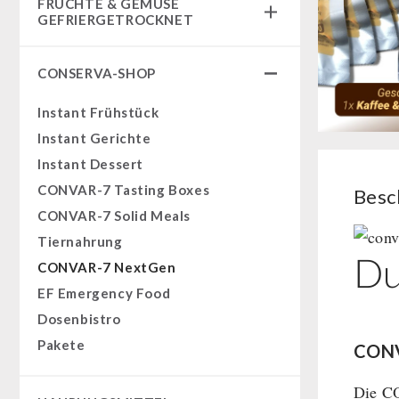
FRÜCHTE & GEMÜSE
Fertiggerichte
GEFRIERGETROCKNET
Komplettlösungen
Früchtesnacks
NR-72
CONSERVA-SHOP
Früchtesnacks Karton
Ergänzungs-Pakete
leckker Bio Früchte
Instant Frühstück
Müsli Zutaten
SicherSatt Früchte
Instant Gerichte
Vegan
SicherSatt Gemüse
Instant Dessert
Trinkwasser
CONVAR-7 Tasting Boxes
Besc
Früchte
CONVAR-7 Solid Meals
Gemüse
Tiernahrung
Kräuter / Gewürze
Du
CONVAR-7 NextGen
Grundnahrungsmittel
EF Emergency Food
Milch / Ei / Butter
Dosenbistro
Getreide / Mehl / Hefe
Pakete
CONV
Zucker / Brühe / Sauce
Nüsse
Die CO