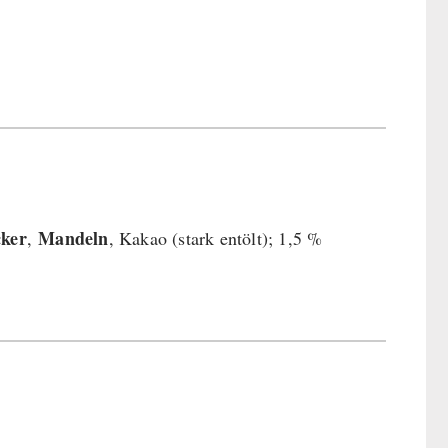
cker
Mandeln
,
, Kakao (stark entölt); 1,5 %