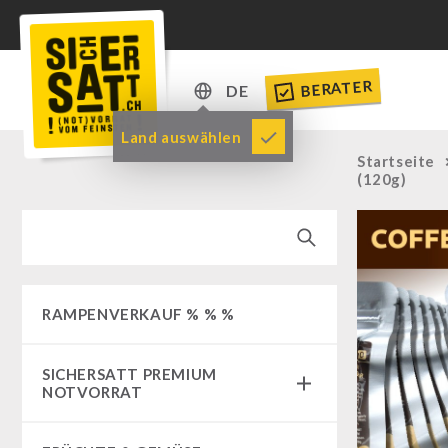
BERATER
DE
DE
Land auswählen
Startseite
EN
(120g)
RAMPENVERKAUF % % %
SICHERSATT PREMIUM
NOTVORRAT
Notvorrat-Pakete