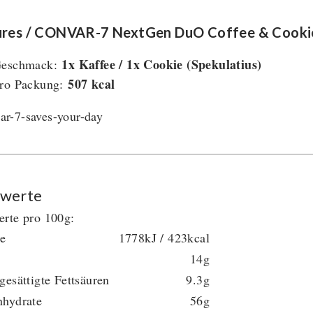
ures / CONVAR-7 NextGen DuO Coffee & Cooki
1x Kaffee / 1x Cookie (Spekulatius)
eschmack:
507 kcal
ro Packung:
werte
rte pro 100g:
ie
1778kJ / 423kcal
14g
gesättigte Fettsäuren
9.3g
nhydrate
56g