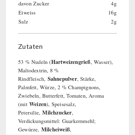
davon Zucker
4g
Eiweiss
16g
Salz
2g
Zutaten
Hartweizengrieß
53 % Nudeln (
, Wasser),
Maltodextrin, 8 %
Sahnepulver
Rindfleisch,
, Stärke,
Palmfett, Würze, 2 % Champignons,
Zwiebeln, Butterfett, Tomaten, Aroma
Weizen
(mit
), Speisesalz,
Milchzucker
Petersilie,
,
Verdickungsmittel: Guarkernmehl;
Milcheiweiß
Gewürze,
,