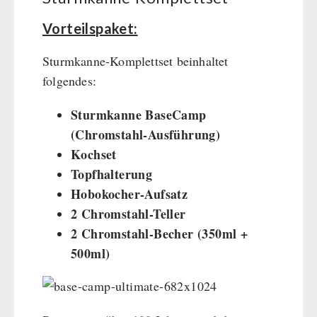
BEHÖRDEN / GRUPPENVERSORGUNG
Kurbelgeräte / Radio / Funk
Bücher
kingnature-Vitalstoffe
Vorteilspaket:
Atemschutz / ABC Schutzanzug
Notrationen
Gamma-Scout Geigerzähler
Trinkwasser
Sturmkanne-Komplettset beinhaltet
Armee-Material / Sicherheit
Frühstück
folgendes:
Suppen
Sturmkanne BaseCamp
Hauptmahlzeiten
(Chromstahl-Ausführung)
Dessert
Kochset
Ergänzungs-Pakete
Topfhalterung
Schutzraum-Ausrüstung
Hobokocher-Aufsatz
2 Chromstahl-Teller
2 Chromstahl-Becher (350ml +
500ml)