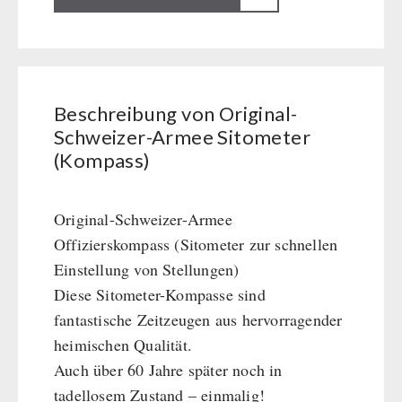
BEHÖRDEN / GRUPPENVERSORGUNG
Schweizer-
Kurbelgeräte / Radio / Funk
Bücher
kingnature-Vitalstoffe
Armee
Atemschutz / ABC Schutzanzug
Notrationen
Sitometer
Gamma-Scout Geigerzähler
Trinkwasser
(Kompass)
Armee-Material / Sicherheit
Frühstück
Beschreibung von Original-
Menge
Suppen
Schweizer-Armee Sitometer
Hauptmahlzeiten
(Kompass)
Dessert
Ergänzungs-Pakete
Original-Schweizer-Armee
Schutzraum-Ausrüstung
Offizierskompass (Sitometer zur schnellen
Einstellung von Stellungen)
Diese Sitometer-Kompasse sind
fantastische Zeitzeugen aus hervorragender
heimischen Qualität.
Auch über 60 Jahre später noch in
tadellosem Zustand – einmalig!