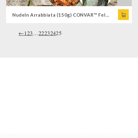
Nudeln Arrabbiata (150g) CONVAR™ Feldküche
←
1
2
3
…
22
23
24
25