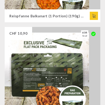
Reispfanne Balkanart (1 Portion) (190g) CONVAR™ Feldküche
604
CHF
10,90
kcal