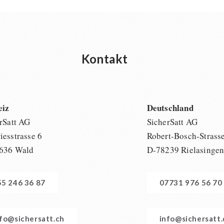
Kontakt
eiz
Deutschland
rSatt AG
SicherSatt AG
esstrasse 6
Robert-Bosch-Strass
636 Wald
D-78239 Rielasinge
55 246 36 87
07731 976 56 70
nfo@sichersatt.ch
info@sichersatt