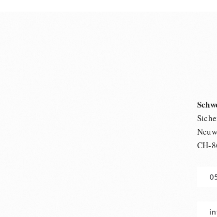
Schw
Siche
Neuwi
CH-8
0
i