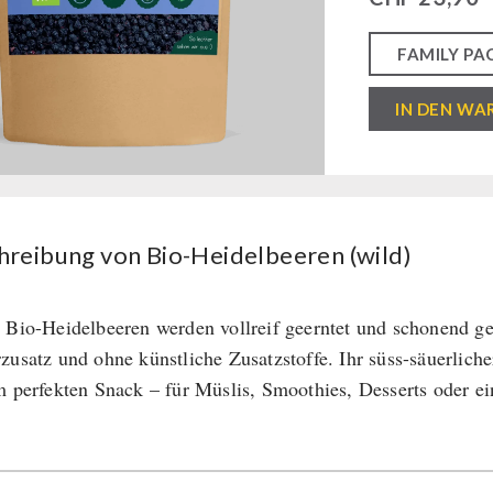
Bio-
IN DEN WA
Heidelbeeren
(wild)
Menge
hreibung von Bio-Heidelbeeren (wild)
 Bio-Heidelbeeren werden vollreif geerntet und schonend ge
zusatz und ohne künstliche Zusatzstoffe. Ihr süss-säuerli
m perfekten Snack – für Müslis, Smoothies, Desserts oder e