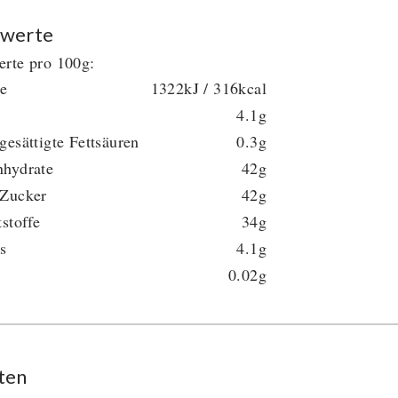
werte
rte pro 100g:
ie
1322kJ / 316kcal
4.1g
gesättigte Fettsäuren
0.3g
nhydrate
42g
 Zucker
42g
tstoffe
34g
s
4.1g
0.02g
ten