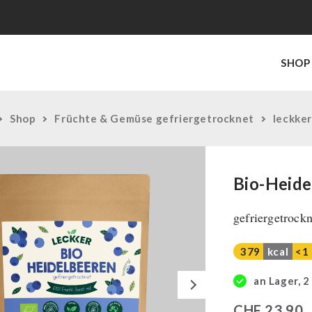
SHOP
Shop
Früchte & Gemüse gefriergetrocknet
leckker
Bio-Heide
gefriergetrockn
379
kcal
<1
Next
an Lager, 2
CHF
23,90