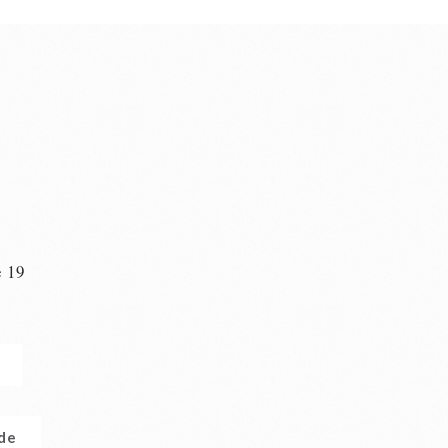
e 19
n
.de