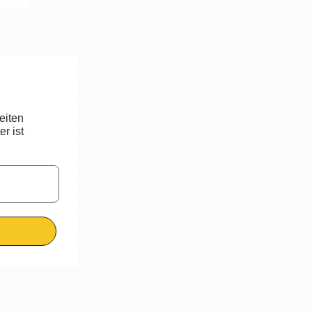
eiten
r ist