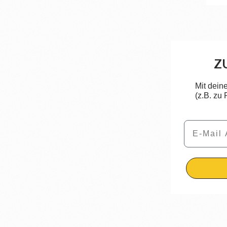
Z
Mit dein
(z.B. zu
Email