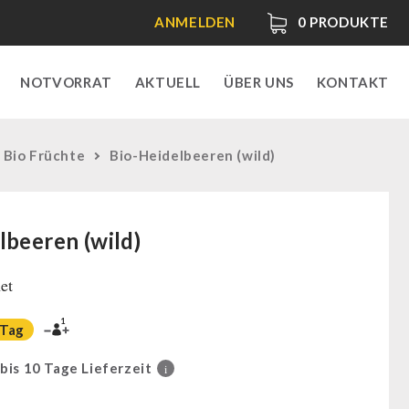
ANMELDEN
0
PRODUKTE
NOTVORRAT
AKTUELL
ÜBER UNS
KONTAKT
 Bio Früchte
Bio-Heidelbeeren (wild)
lbeeren (wild)
et
1
 Tag
 bis 10 Tage Lieferzeit
i