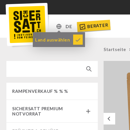
BERATER
DE
DE
Land auswählen
EN
Startseite
RAMPENVERKAUF % % %
SICHERSATT PREMIUM
NOTVORRAT
Previous
Notvorrat-Pakete